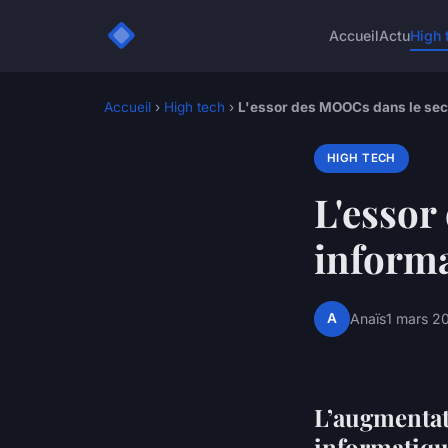
Accueil
Actu
High 
Accueil
›
High tech
›
L'essor des MOOCs dans le sec
HIGH TECH
L'essor
inform
A
Anaïs
1 mars 2
L’augmentat
informatiq