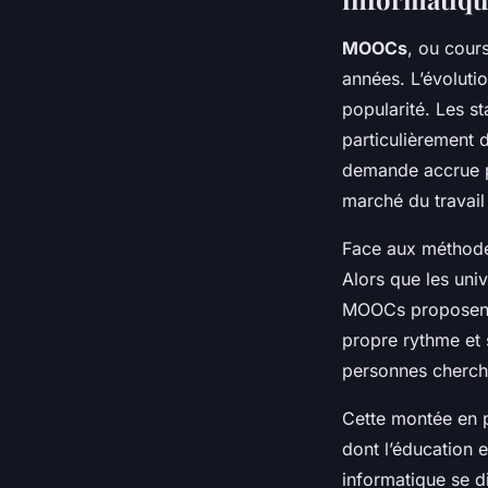
MOOCs
, ou cour
années. L’évolu
popularité. Les s
particulièrement 
demande accrue po
marché du travai
Face aux méthodes
Alors que les univ
MOOCs proposent u
propre rythme et 
personnes cherchan
Cette montée en 
dont l’éducation e
informatique se di