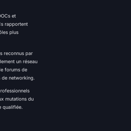
MOOCs et
s rapportent
ôles plus
us reconnus par
galement un réseau
de forums de
s de networking.
rofessionnels
aux mutations du
 qualifiée.