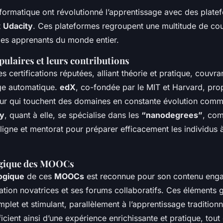
formatique ont révolutionné l’apprentissage avec des pla
t
Udacity
. Ces plateformes regroupent une multitude de cou
les apprenants du monde entier.
ulaires et leurs contributions
s certifications réputées, alliant théorie et pratique, couvran
age automatique.
edX
, co-fondée par le MIT et Harvard, pr
ur qui touchent des domaines en constante évolution comme 
ty
, quant à elle, se spécialise dans les
“nanodegrees”
, com
ligne et mentorat pour préparer efficacement les individus 
ogique des MOOCs
ogique
de ces
MOOCs
est reconnue pour son contenu enga
tion novatrices et ses forums collaboratifs. Ces éléments g
let et stimulant, parallèlement à l’apprentissage traditionn
icient ainsi d’une expérience enrichissante et pratique, tout