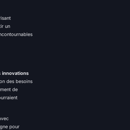
isant
ir un
incontournables
s
innovations
ion des besoins
ement de
ourraient
avec
ligne pour