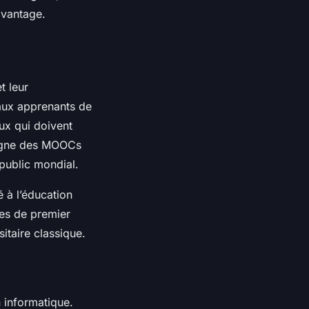
avantage.
t leur
 aux apprenants de
eux qui doivent
n ligne des MOOCs
 public mondial.
 à l’éducation
ves de premier
taire classique.
 informatique.