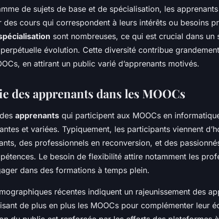
mme de sujets de base et de spécialisation, les apprenant
r des cours qui correspondent à leurs intérêts ou besoins p
spécialisation
sont nombreuses, ce qui est crucial dans un 
perpétuelle évolution. Cette diversité contribue grandemen
Cs, en attirant un public varié d’apprenants motivés.
e des apprenants dans les MOOCs
des
apprenants
qui participent aux MOOCs en informatique
antes et variées. Typiquement, les participants viennent d’h
iants, des professionnels en reconversion, et des passionné
pétences. Le besoin de flexibilité attire notamment les prof
ager dans des formations à temps plein.
mographiques récentes indiquent un rajeunissement des ap
ilisant de plus en plus les MOOCs pour complémenter leur é
ion du public est renforcée par les efforts des plateformes à