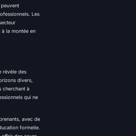
s peuvent
rofessionnels. Les
secteur
t à la montée en
 révèle des
orizons divers,
s cherchant à
essionnels qui ne
prenants, avec de
ducation formelle.
 offrir des cours