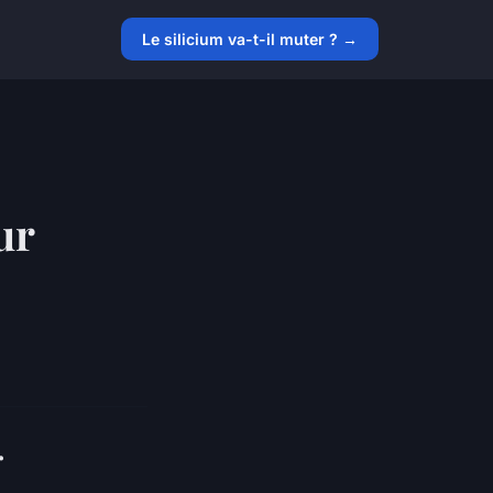
Le silicium va-t-il muter ? →
ur
r