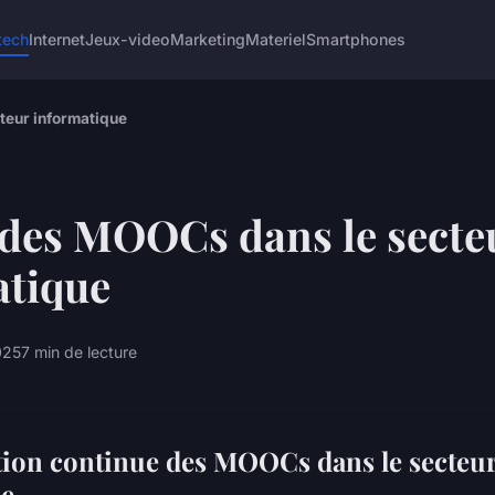
tech
Internet
Jeux-video
Marketing
Materiel
Smartphones
teur informatique
 des MOOCs dans le secte
atique
025
7 min de lecture
ion continue des MOOCs dans le secteu
ue