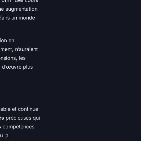
une augmentation
s dans un monde
ion en
ment, n’auraient
nsions, les
n-d’œuvre plus
able et continue
es
précieuses qui
es compétences
u la