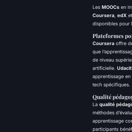
Les
MOOCs
en in
Coursera
,
edX
e
disponibles pour 
Plateformes pop
Coursera
offre de
que l’apprentiss
de niveau supérie
artificielle.
Udaci
apprentissage en 
tech spécifiques.
Qualité pédag
La
qualité pédag
méthodes d’évalua
apprentissage comp
participants bénéf