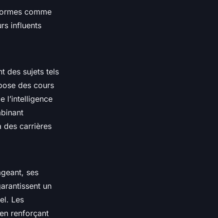
teformes comme
rs influents
t des sujets tels
opose des cours
l’intelligence
binant
à des carrières
geant, ses
arantissent un
el. Les
 en renforçant