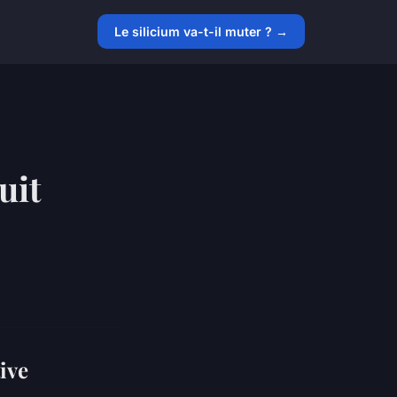
Le silicium va-t-il muter ? →
uit
ive