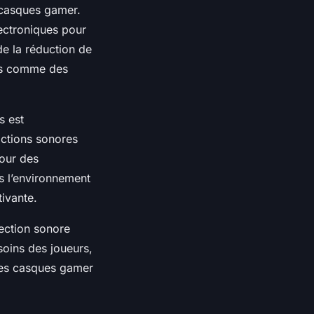
 casques gamer.
lectroniques pour
de la réduction de
ues comme des
s est
actions sonores
pour des
s l’environnement
tivante.
ection sonore
oins des joueurs,
des casques gamer