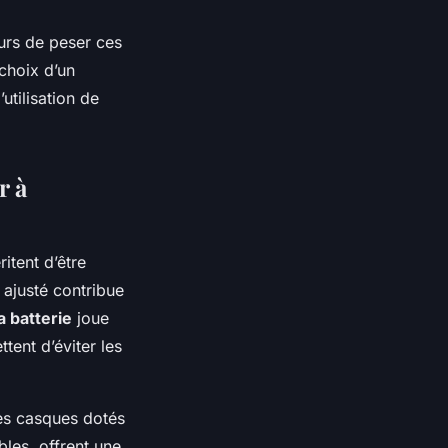
eurs de peser ces
choix d’un
utilisation de
r à
ritent d’être
 ajusté contribue
a batterie
joue
tent d’éviter les
Les casques dotés
les, offrent une