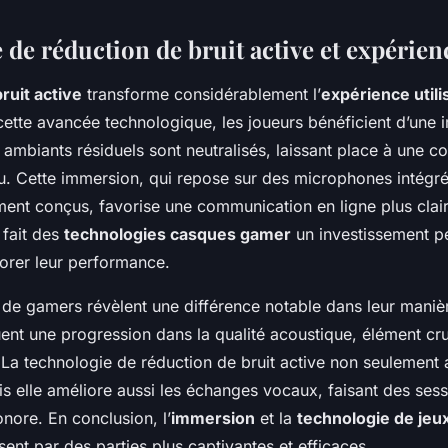
de réduction de bruit active et expérien
ruit active
transforme considérablement l’
expérience utili
cette avancée technologique, les joueurs bénéficient d’une
s ambiants résiduels sont neutralisés, laissant place à une c
jeu. Cette immersion, qui repose sur des microphones intégr
ent conçus, favorise une communication en ligne plus clair
 fait des
technologies casques gamer
un investissement pe
orer leur performance.
e gamers révèlent une différence notable dans leur manièr
quent une progression dans la qualité acoustique, élément cr
 La technologie de réduction de bruit active non seulement 
s elle améliore aussi les échanges vocaux, faisant des sess
sonore. En conclusion, l’
immersion
et la
technologie de jeu
ent par des parties plus captivantes et efficaces.