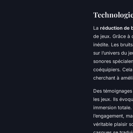
Technologie 
La
réduction de b
de jeux. Grâce à 
inédite. Les bruit
sur l’univers du 
sonores spécialem
coéquipiers. Cela
cherchant à améli
Des témoignages d
les jeux. Ils évo
immersion totale.
l’engagement, mai
véritable plaisir 
casques se traduis