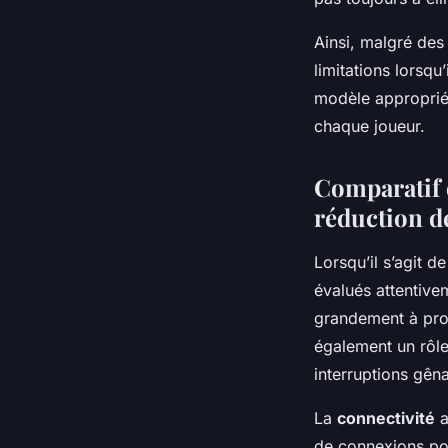
Ainsi, malgré des 
limitations lorsq
modèle approprié 
chaque joueur.
Comparatif 
réduction de
Lorsqu’il s’agit d
évalués attentivem
grandement à prol
également un rôle
interruptions gêna
La
connectivité
a
de connexions pol