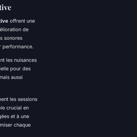
tive
tive
offrent une
élioration de
ns sonores
ur performance.
ant les nuisances
ielle pour des
mais aussi
ent les sessions
le crucial en
gées et à une
timiser chaque