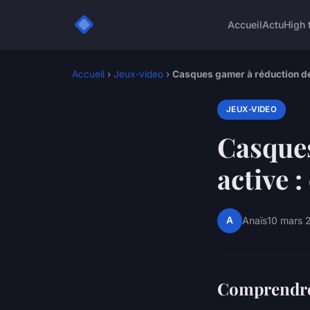
Accueil
Actu
High 
Accueil
›
Jeux-video
›
Casques gamer à réduction de b
JEUX-VIDEO
Casques
active :
A
Anaïs
10 mars 
Comprendre 