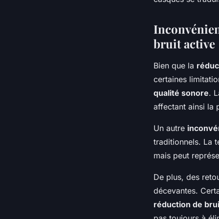
Inconvénien
bruit active
Bien que la
réduc
certaines limitati
qualité sonore
. 
affectant ainsi la
Un autre
inconvé
traditionnels. La 
mais peut représe
De plus, des reto
décevantes. Certai
réduction de brui
pas toujours à él