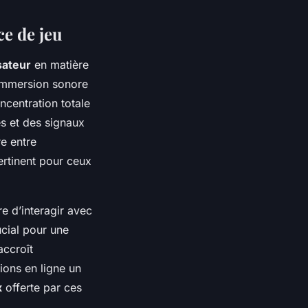
ce de jeu
sateur
en matière
 immersion sonore
oncentration totale
és et des signaux
e entre
rtinent pour ceux
e d’interagir avec
ucial pour une
accroît
ions en ligne un
x
offerte par ces